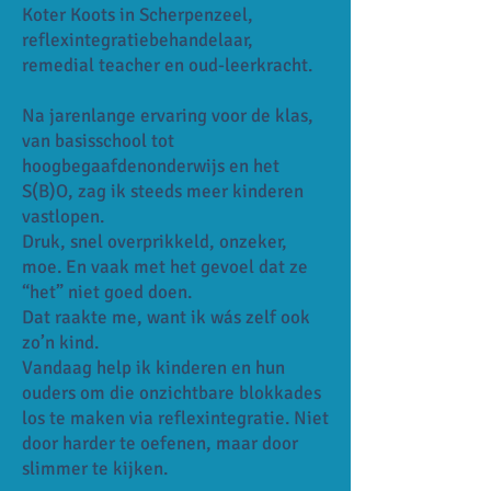
Koter Koots in Scherpenzeel,
reflexintegratiebehandelaar,
remedial teacher en oud-leerkracht.
Na jarenlange ervaring voor de klas,
van basisschool tot
hoogbegaafdenonderwijs en het
S(B)O, zag ik steeds meer kinderen
vastlopen.
Druk, snel overprikkeld, onzeker,
moe. En vaak met het gevoel dat ze
“het” niet goed doen.
Dat raakte me, want ik wás zelf ook
zo’n kind.
Vandaag help ik kinderen en hun
ouders om die onzichtbare blokkades
los te maken via reflexintegratie. Niet
door harder te oefenen, maar door
slimmer te kijken.