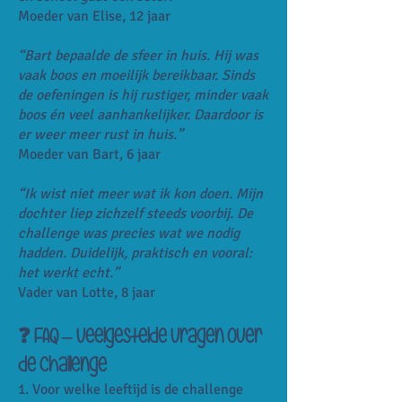
Moeder van Elise, 12 jaar
“Bart bepaalde de sfeer in huis. Hij was
vaak boos en moeilijk bereikbaar. Sinds
de oefeningen is hij rustiger, minder vaak
boos én veel aanhankelijker. Daardoor is
er weer meer rust in huis.”
Moeder van Bart, 6 jaar
“Ik wist niet meer wat ik kon doen. Mijn
dochter liep zichzelf steeds voorbij. De
challenge was precies wat we nodig
hadden. Duidelijk, praktisch en vooral:
het werkt echt.”
Vader van Lotte, 8 jaar
❓ FAQ – Veelgestelde vragen over
de challenge
1. Voor welke leeftijd is de challenge