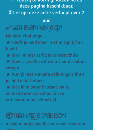
deze pagina beschikbaar.
⏳ Let op: deze actie verloopt over 2
uur.
✅ Wat levert het je op?
Na deze challenge...
🔥 Heeft je kind meer rust in zijn lijf en
hoofd
🔥 Is er minder strijd en onrust thuis
🔥 Weet jij welke reflexen voor disbalans
zorgen
🔥 Kun jij met simpele oefeningen thuis
je kind écht helpen
🔥 Is je kind beter in staat om te
concentreren op school én te
ontspannen na schooltijd
📦 Wat krijg je praktisch?
4 dagen lang dagelijks een mail met een