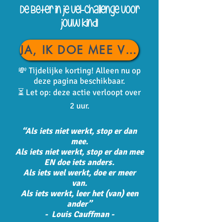
De Beter in je vel-challenge voor
jouw kind!
JA, IK DOE MEE VOOR €17,-
💸 Tijdelijke korting! Alleen nu op
deze pagina beschikbaar.
⏳ Let op: deze actie verloopt over
2 uur.
“Als iets niet werkt, stop er dan
mee.
Als iets niet werkt, stop er dan mee
EN doe iets anders.
Als iets wel werkt, doe er meer
van.
Als iets werkt, leer het (van) een
ander”
- Louis Cauffman -