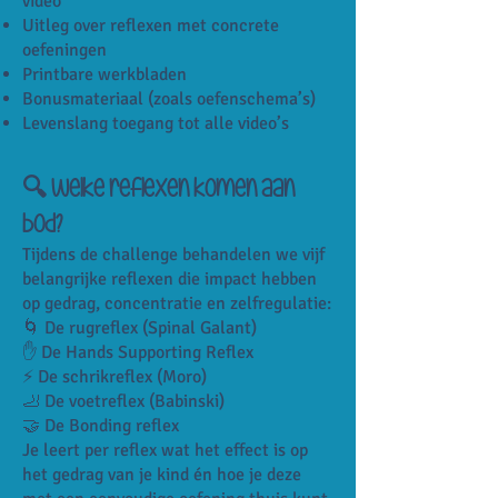
video
Uitleg over reflexen met concrete
oefeningen
Printbare werkbladen
Bonusmateriaal (zoals oefenschema’s)
Levenslang toegang tot alle video’s
🔍 Welke reflexen komen aan
bod?
Tijdens de challenge behandelen we vijf
belangrijke reflexen die impact hebben
op gedrag, concentratie en zelfregulatie:
🌀 De rugreflex (Spinal Galant)
✋ De Hands Supporting Reflex
⚡ De schrikreflex (Moro)
🦶 De voetreflex (Babinski)
🤝 De Bonding reflex
Je leert per reflex wat het effect is op
het gedrag van je kind én hoe je deze