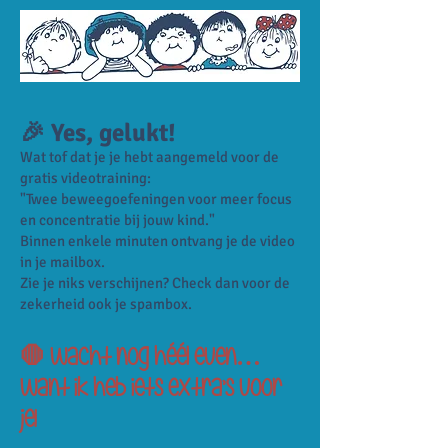
🎉 Yes, gelukt!
Wat tof dat je je hebt aangemeld voor de
gratis videotraining:
"Twee beweegoefeningen voor meer focus
en concentratie bij jouw kind."
Binnen enkele minuten ontvang je de video
in je mailbox.
Zie je niks verschijnen? Check dan voor de
zekerheid ook je spambox.
🛑 Wacht nog héél even…
want ik heb iets extra’s voor
je!