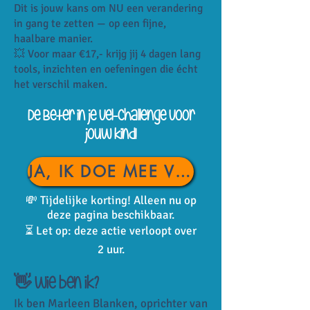
Dit is jouw kans om NU een verandering
in gang te zetten — op een fijne,
haalbare manier.
💥 Voor maar €17,- krijg jij 4 dagen lang
tools, inzichten en oefeningen die écht
het verschil maken.
De Beter in je vel-challenge voor
jouw kind!
JA, IK DOE MEE VOOR €17,-
💸 Tijdelijke korting! Alleen nu op
deze pagina beschikbaar.
⏳ Let op: deze actie verloopt over
2 uur.
👋 Wie ben ik?
Ik ben Marleen Blanken, oprichter van