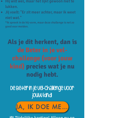
Hij wilt wel, maar het lijkt gewoon niet te
lukken.
Jij voelt: "Er zit meer achter, maar ik weet
niet wat."
*Ik spreek in de hij-vorm, maar deze challenge is net zo
goed voor meiden.
Als je dit herkent, d
an is
de Beter in je vel-
challenge (voor jouw
kind)
precies wat je nu
nodig hebt.
De Beter in je vel-challenge voor
jouw kind!
JA, IK DOE MEE VOOR €17,-
💸 Tijdelijke korting! Alleen nu op