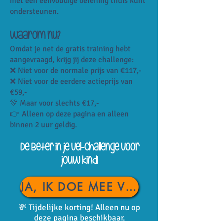
met een eenvoudige oefening thuis kunt
ondersteunen.
Waarom nu?
Omdat je net de gratis training hebt
aangevraagd, krijg jij deze challenge:
❌ Niet voor de normale prijs van €117,-
❌ Niet voor de eerdere actieprijs van
€59,-
💚 Maar voor slechts €17,-
👉 Alleen op deze pagina en alleen
binnen 2 uur geldig.
De Beter in je vel-challenge voor
jouw kind!
JA, IK DOE MEE VOOR €17,-
💸 Tijdelijke korting! Alleen nu op
deze pagina beschikbaar.