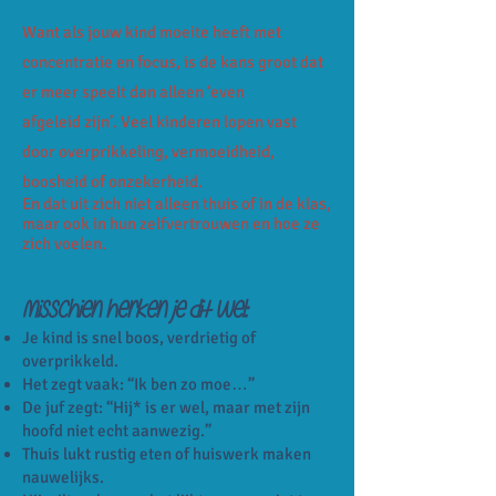
Want als jouw kind moeite heeft met
concentratie en focus, is de kans groot dat
er meer speelt dan alleen ‘even
afgeleid
zijn’. Veel kinderen lopen vast
door overprikkeling, vermoeidheid,
boosheid of onzekerheid.
En dat uit zich niet alleen thuis of in de klas,
maar ook in hun zelfvertrouwen en hoe ze
zich voelen.
Misschien herken je dit wel:
Je kind is snel boos, verdrietig of
overprikkeld.
Het zegt vaak: “Ik ben zo moe…”
De juf zegt: “Hij* is er wel, maar met zijn
hoofd niet echt aanwezig.”
Thuis lukt rustig eten of huiswerk maken
nauwelijks.