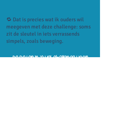
🔁 Dat is precies wat ik ouders wil
meegeven met deze challenge: soms
zit de sleutel in iets verrassends
simpels, zoals beweging.
De Beter in je vel-challenge voor
jouw kind!
JA, IK DOE MEE VOOR €17,-
💸 Tijdelijke korting! Alleen nu op
deze pagina beschikbaar.
⏳ Let op: deze actie verloopt over
2 uur.