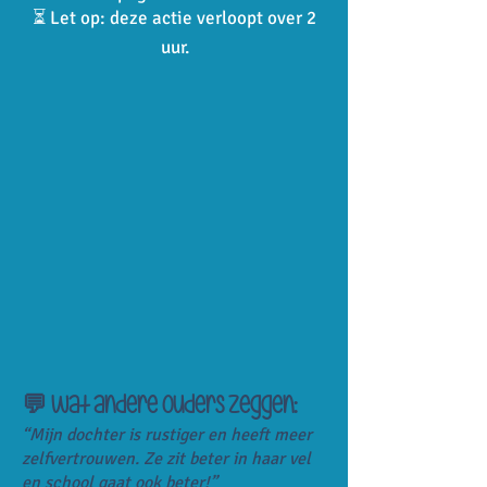
⏳ Let op: deze actie verloopt over 2
uur.
💬 Wat andere ouders zeggen:
“Mijn dochter is rustiger en heeft meer
zelfvertrouwen. Ze zit beter in haar vel
en school gaat ook beter!”