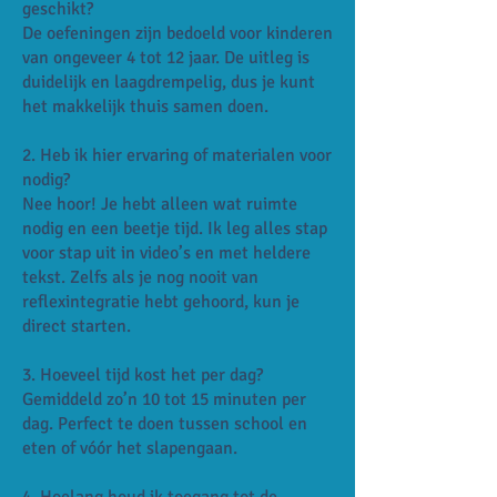
geschikt?
De oefeningen zijn bedoeld voor kinderen
van ongeveer 4 tot 12 jaar. De uitleg is
duidelijk en laagdrempelig, dus je kunt
het makkelijk thuis samen doen.
2. Heb ik hier ervaring of materialen voor
nodig?
Nee hoor! Je hebt alleen wat ruimte
nodig en een beetje tijd. Ik leg alles stap
voor stap uit in video’s en met heldere
tekst. Zelfs als je nog nooit van
reflexintegratie hebt gehoord, kun je
direct starten.
3. Hoeveel tijd kost het per dag?
Gemiddeld zo’n 10 tot 15 minuten per
dag. Perfect te doen tussen school en
eten of vóór het slapengaan.