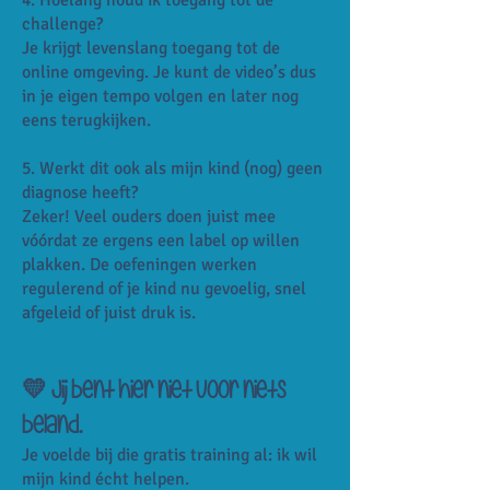
4. Hoelang houd ik toegang tot de
challenge?
Je krijgt levenslang toegang tot de
online omgeving. Je kunt de video’s dus
in je eigen tempo volgen en later nog
eens terugkijken.
5. Werkt dit ook als mijn kind (nog) geen
diagnose heeft?
Zeker! Veel ouders doen juist mee
vóórdat ze ergens een label op willen
plakken. De oefeningen werken
regulerend of je kind nu gevoelig, snel
afgeleid of juist druk is.
💛 Jij bent hier niet voor niets
beland.
Je voelde bij die gratis training al: ik wil
mijn kind écht helpen.