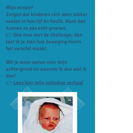
Mijn missie?
Zorgen dat kinderen zich weer lekker
voelen in hun lijf én hoofd. Want dán
kunnen ze pas echt groeien.
👉 Doe mee met de challenge, dan
laat ik je zien hoe beweging hierin
het verschil maakt.
Wil je meer weten over mijn
achtergrond en waarom ik doe wat ik
doe?
👉
Lees hier mijn volledige verhaal