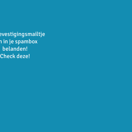
evestigingsmailtje
n in je spambox
belanden!
Check deze!