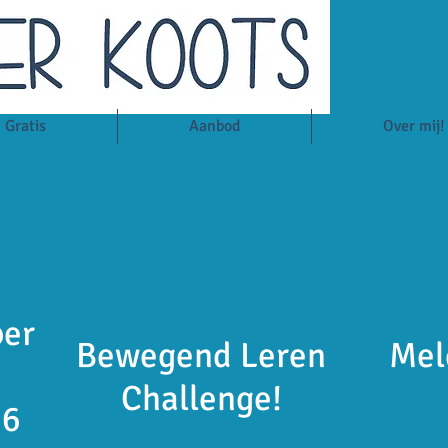
Gratis
Aanbod
Over mij!
ber
Bewegend Leren
Meld
Challenge!
16