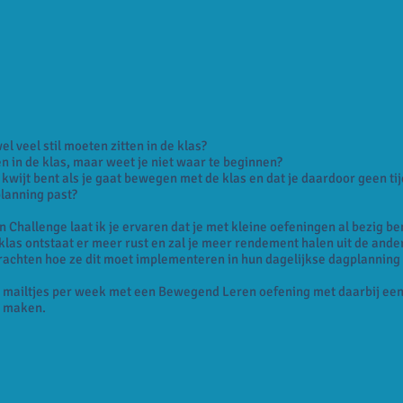
el veel stil moeten zitten in de klas?
in de klas, maar weet je niet waar te beginnen?
jd kwijt bent als je gaat bewegen met de klas en dat je daardoor geen t
planning past?
Challenge laat ik je ervaren dat je met kleine oefeningen al bezig b
las ontstaat er meer rust en zal je meer rendement halen uit de ande
rachten hoe ze dit moet implementeren in hun dagelijkse dagplanning e
e mailtjes per week met een Bewegend Leren oefening met daarbij een
t maken.