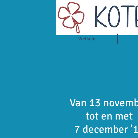
Welkom
Van 13 novem
tot en met
7 december '