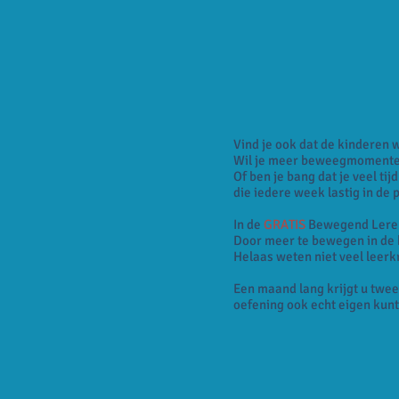
Vind je ook dat de kinderen w
Wil je meer beweegmomenten 
Of ben je bang dat je veel ti
die iedere week lastig in de 
In de
GRATIS
Bewegend Leren 
Door meer te bewegen in de k
Helaas weten niet veel leerk
Een maand lang krijgt u twe
oefening ook echt eigen kun