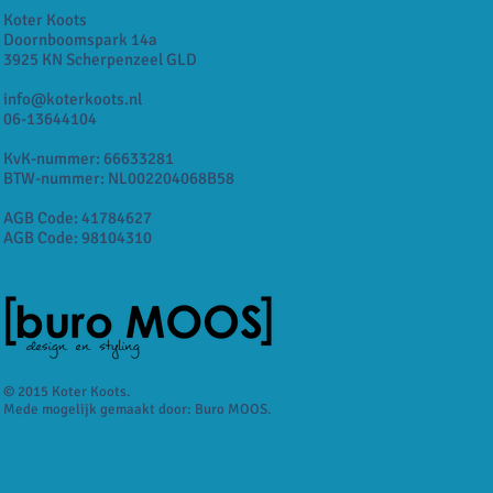
Koter Koots
Doornboomspark 14a
3925 KN Scherpenzeel GLD
info@koterkoots.nl
06-13644104
KvK-nummer: 66633281
BTW-nummer: NL002204068B58
AGB Code: 41784627
AGB Code: 98104310
© 2015 Koter Koots.
Mede mogelijk gemaakt door: Buro MOOS.