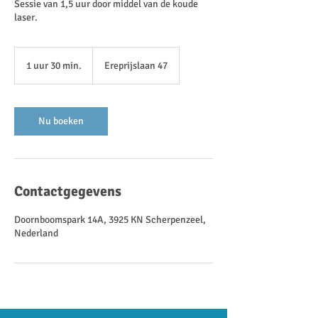
Sessie van 1,5 uur door middel van de koude
laser.
1 uur 30 min.
1
Ereprijslaan 47
u
u
3
0
Nu boeken
m
i
n
.
Contactgegevens
Doornboomspark 14A, 3925 KN Scherpenzeel,
Nederland