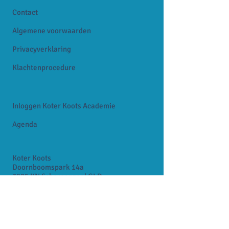
Contact
Algemene voorwaarden
Privacyverklaring
Klachtenprocedure
Inloggen Koter Koots Academie
Agenda
Koter Koots
Doornboomspark 14a
3925 KN Scherpenzeel GLD
info@koterkoots.nl
06-13644104
KvK-nummer:
66633281