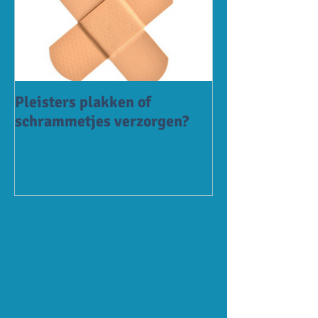
Pleisters plakken of
schrammetjes verzorgen?