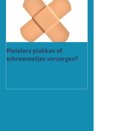
Pleisters plakken of
schrammetjes verzorgen?