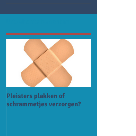
Uitgelichte berichten
Pleisters plakken of
schrammetjes verzorgen?