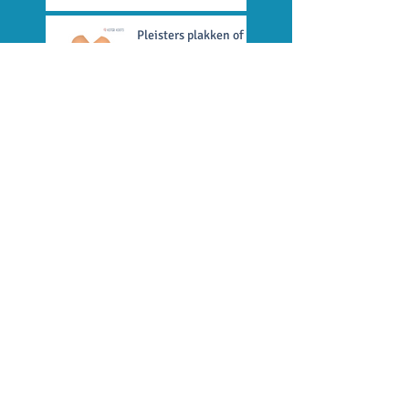
Pleisters plakken of
schrammetjes
verzorgen?
Archief
september 2018
(7)
7 posts
april 2017
(1)
1 post
Zoeken op tags
basisschool
jaarklassensysteem
leerkracht
onderwijs
passend onderwijs
remedial teaching
Volg ons